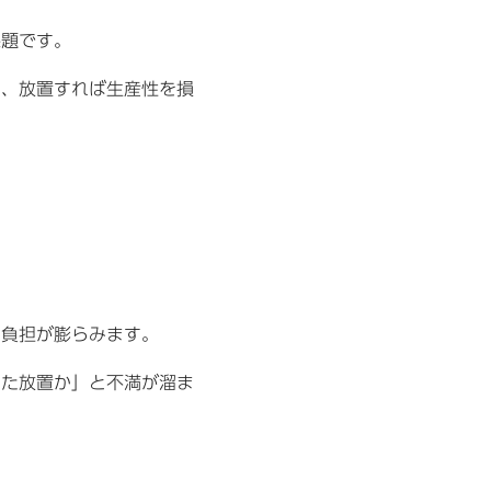
課題です。
く、放置すれば生産性を損
て負担が膨らみます。
また放置か」と不満が溜ま