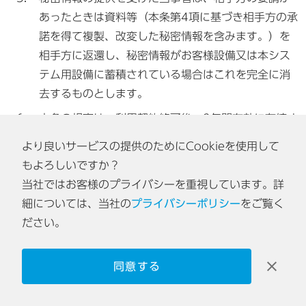
あったときは資料等（本条第4項に基づき相手方の承
諾を得て複製、改変した秘密情報を含みます。）を
相手方に返還し、秘密情報がお客様設備又は本シス
テム用設備に蓄積されている場合はこれを完全に消
去するものとします。
本条の規定は、利用契約終了後、2年間有効に存続す
るものとします。
より良いサービスの提供のためにCookieを使用して
もよろしいですか？
第22条（個人情報の取り扱い）
当社ではお客様のプライバシーを重視しています。詳
お客様及び当社は、本システム遂行のため相手方よ
細については、当社の
プライバシーポリシー
をご覧く
り提供を受けた営業上その他業務上の情報に含まれ
ださい。
る個人情報（個人情報の保護に関する法律に定める
「個人情報」をいいます。以下同じとします。）を
同意する
本システム遂行目的の範囲内でのみ使用し、第三者
に開示又は漏洩しないものとするとともに、個人情