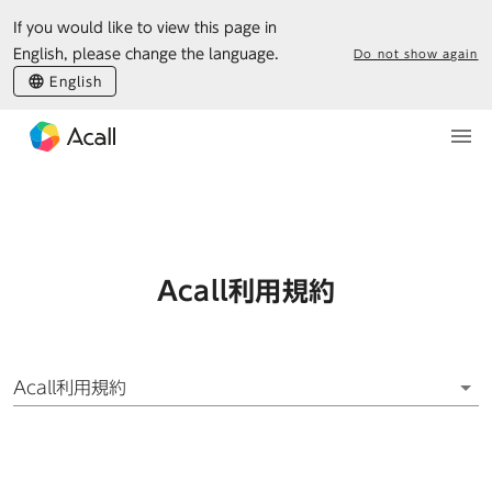
If you would like to view this page in
ホーム
Terms_of_use
English, please change the language.
Do not show again
English
Acall利用規約
Acall利用規約