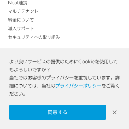
Neat連携
マルチテナント
料金について
導入サポート
セキュリティへの取り組み
ユーザーさま向け
メディア
より良いサービスの提供のためにCookieを使用して
ログイン
ニュース
もよろしいですか？
ヘルプセンター
イベント・セミナー
当社ではお客様のプライバシーを重視しています。詳
カスタマーサポート
コラム
細については、当社の
プライバシーポリシー
をご覧く
リリースノート
Workstyle Lab
ださい。
インシデントレポート
プレスキット
同意する
お問い合わせ
パートナー
利用規約
特定商取引法に基づく表記
プライバシーポリシー
情報セキュリティ方針
会社概要