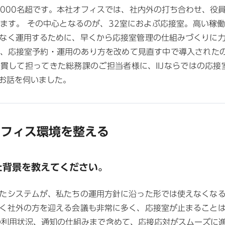
で5000名超です。本社オフィスでは、社内外の打ち合わせ、役
ます。 その中心となるのが、32室におよぶ応接室。高い稼
なく運用するために、早くから応接室管理の仕組みづくりに
、応接室予約・運用のあり方を改めて見直す中で導入されたのがA
して担ってきた総務課のご担当者様に、IIJならではの応接室
お話を伺いました。
オフィス環境を整える
れた背景を教えてください。
たシステムが、私たちの運用方針に沿った形では使えなくなると
く社外の方を迎える会議も非常に多く、応接室が止まること
の利用状況、通知の仕組みまで含めて、応接応対がスムーズに