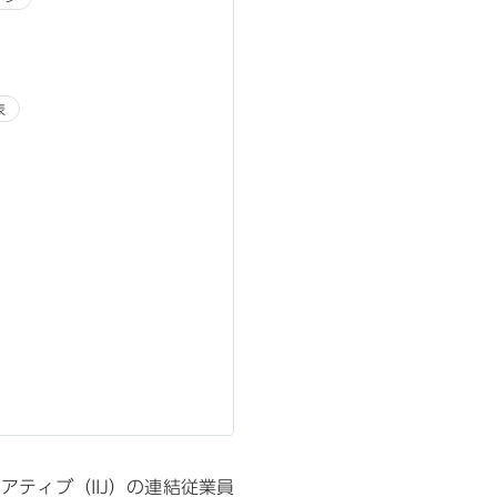
表
ティブ（IIJ）の連結従業員