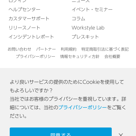
ログイン
ニュース
ヘルプセンター
イベント・セミナー
カスタマーサポート
コラム
リリースノート
Workstyle Lab
インシデントレポート
プレスキット
お問い合わせ
パートナー
利用規約
特定商取引法に基づく表記
プライバシーポリシー
情報セキュリティ方針
会社概要
より良いサービスの提供のためにCookieを使用して
English
もよろしいですか？
当社ではお客様のプライバシーを重視しています。詳
認証番号: ISA IS 0170
細については、当社の
プライバシーポリシー
をご覧く
[東京オフィス・神戸オフィス]
ださい。
同意する