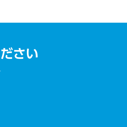
ください
す