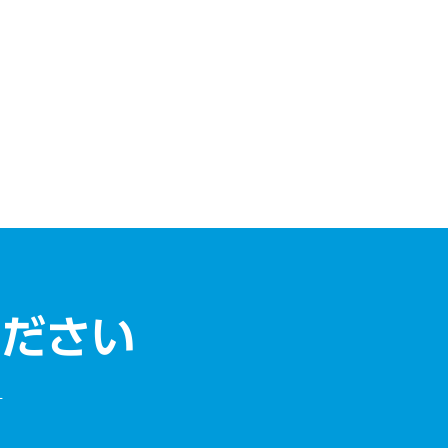
ください
す