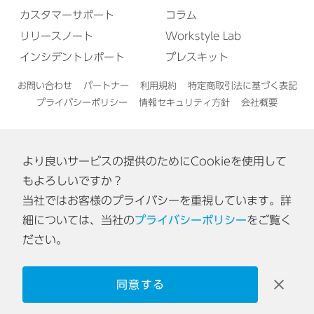
カスタマーサポート
コラム
リリースノート
Workstyle Lab
インシデントレポート
プレスキット
お問い合わせ
パートナー
利用規約
特定商取引法に基づく表記
プライバシーポリシー
情報セキュリティ方針
会社概要
より良いサービスの提供のためにCookieを使用して
English
もよろしいですか？
当社ではお客様のプライバシーを重視しています。詳
認証番号: ISA IS 0170
細については、当社の
プライバシーポリシー
をご覧く
[東京オフィス・神戸オフィス]
ださい。
同意する
© 2026 Acall Inc.