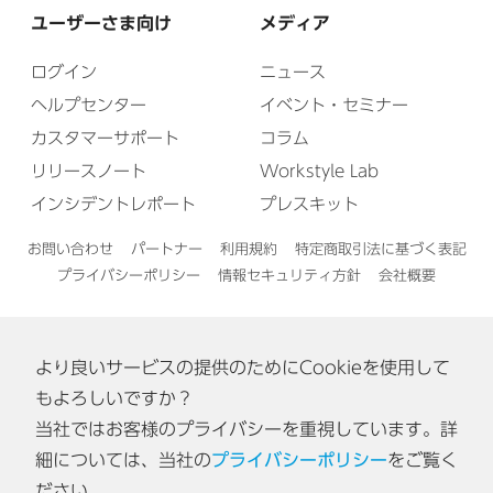
ユーザーさま向け
メディア
ログイン
ニュース
ヘルプセンター
イベント・セミナー
カスタマーサポート
コラム
リリースノート
Workstyle Lab
インシデントレポート
プレスキット
お問い合わせ
パートナー
利用規約
特定商取引法に基づく表記
プライバシーポリシー
情報セキュリティ方針
会社概要
より良いサービスの提供のためにCookieを使用して
English
もよろしいですか？
当社ではお客様のプライバシーを重視しています。詳
認証番号: ISA IS 0170
細については、当社の
プライバシーポリシー
をご覧く
[東京オフィス・神戸オフィス]
ださい。