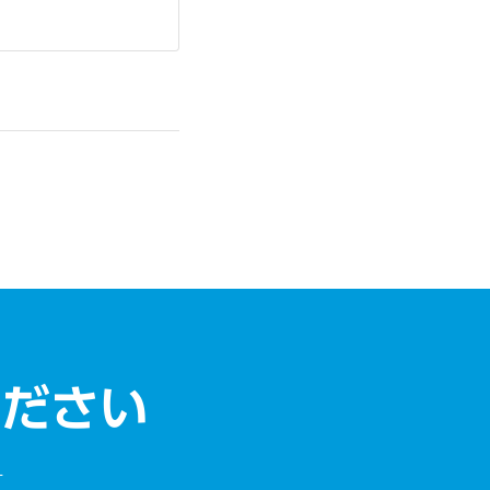
ください
す