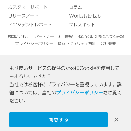
カスタマーサポート
コラム
リリースノート
Workstyle Lab
インシデントレポート
プレスキット
お問い合わせ
パートナー
利用規約
特定商取引法に基づく表記
プライバシーポリシー
情報セキュリティ方針
会社概要
より良いサービスの提供のためにCookieを使用して
English
もよろしいですか？
当社ではお客様のプライバシーを重視しています。詳
認証番号: ISA IS 0170
細については、当社の
プライバシーポリシー
をご覧く
[東京オフィス・神戸オフィス]
ださい。
同意する
© 2026 Acall Inc.