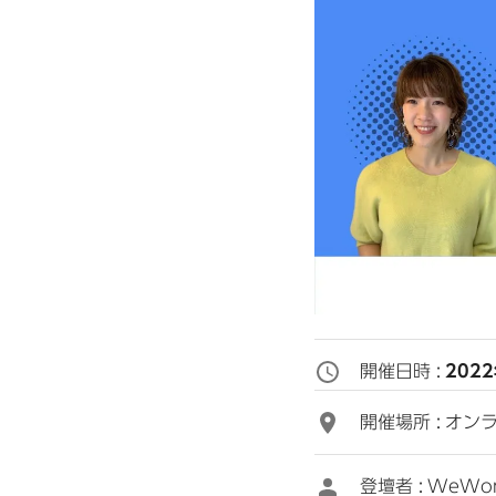
開催日時 :
202
開催場所 :
オン
登壇者 :
WeWo