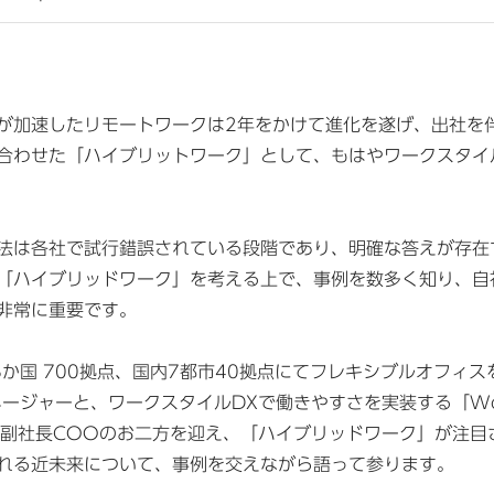
が加速したリモートワークは2年をかけて進化を遂げ、出社を
合わせた「ハイブリットワーク」として、もはやワークスタイ
法は各社で試行錯誤されている段階であり、明確な答えが存在
「ハイブリッドワーク」を考える上で、事例を数多く知り、自
非常に重要です。
か国 700拠点、国内7都市40拠点にてフレキシブルオフィスを
マネージャーと、ワークスタイルDXで働きやすさを実装する「Work
吉元副社長COOのお二方を迎え、「ハイブリッドワーク」が注
れる近未来について、事例を交えながら語って参ります。