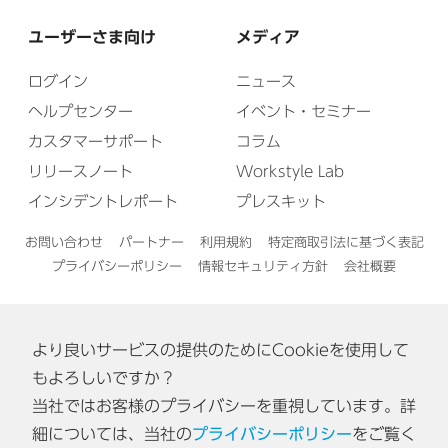
ユーザーさま向け
メディア
ログイン
ニュース
ヘルプセンター
イベント・セミナー
カスタマーサポート
コラム
リリースノート
Workstyle Lab
インシデントレポート
プレスキット
お問い合わせ
パートナー
利用規約
特定商取引法に基づく表記
プライバシーポリシー
情報セキュリティ方針
会社概要
より良いサービスの提供のためにCookieを使用して
English
もよろしいですか？
当社ではお客様のプライバシーを重視しています。詳
認証番号: ISA IS 0170
細については、当社の
プライバシーポリシー
をご覧く
[東京オフィス・神戸オフィス]