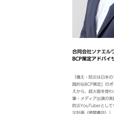
合同会社ソナエルワ
BCP策定アドバイ
「備え・防災は日本の
践的なBCP策定」の
えから、銃火器を使わ
筆・メディア出演の実
防災YouTuberと
災計画（徳間書店）」