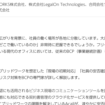
WORKS株式会社、株式会社LegalOn Technologies、合
株式会社
広がりを背景に、社員の働く場所が各地に分散しています。大
どこで働いているのか」非常時に把握できるでしょうか。フリ
いる現代のオフィスにおいては、従来のBCP（事業継続計画
ブリッドワークを想定した「現場の初期対応」「社員の安否確
リスク対策をBCPの専門家が詳しく解説します。
認にも活用される
ビジネス現場のコミュニケーションツール
を
事態にも対応できる
契約書管理
のクラウド化サービスを提供している
s社、ハイブリッドワークの課題を解決しているAcallが、速やかに