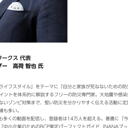
ークス 代表
ザー 高荷 智也 氏
ライフスタイル」をテーマに「自分と家族が死なないための防
ポイントを体系的に解説するフリーの防災専門家。大地震や感
ないゾンビ対策まで、堅い防災を分かりやすく伝える活動に定
績も多い。
しても多くの動画を配信し、登録者は14万人を超える。著書に「
「中小企業のためのBCP策定パーフェクトガイド（NANAブ