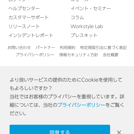
ヘルプセンター
イベント・セミナー
カスタマーサポート
コラム
リリースノート
Workstyle Lab
インシデントレポート
プレスキット
お問い合わせ
パートナー
利用規約
特定商取引法に基づく表記
プライバシーポリシー
情報セキュリティ方針
会社概要
より良いサービスの提供のためにCookieを使用して
English
もよろしいですか？
当社ではお客様のプライバシーを重視しています。詳
認証番号: ISA IS 0170
細については、当社の
プライバシーポリシー
をご覧く
[東京オフィス・神戸オフィス]
ださい。
同意する