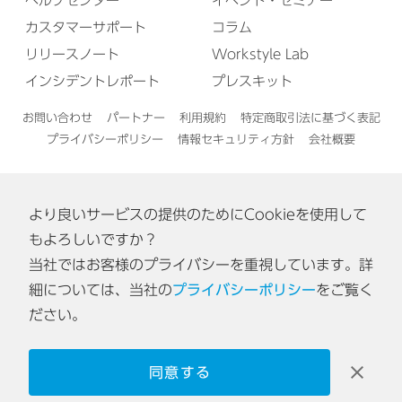
ヘルプセンター
イベント・セミナー
カスタマーサポート
コラム
リリースノート
Workstyle Lab
インシデントレポート
プレスキット
お問い合わせ
パートナー
利用規約
特定商取引法に基づく表記
プライバシーポリシー
情報セキュリティ方針
会社概要
より良いサービスの提供のためにCookieを使用して
English
もよろしいですか？
当社ではお客様のプライバシーを重視しています。詳
認証番号: ISA IS 0170
細については、当社の
プライバシーポリシー
をご覧く
[東京オフィス・神戸オフィス]
ださい。
同意する