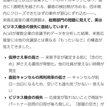
合に1週間先を越される、顧客の検討熱が冷める、四半期
内にクローズできたはずの案件が翌Qにずれ込む——。
来客応接室の運用課題は、
総務部門の問題に見えて、実は
ビジネス機会の損失に直結しています。
Acallが複数企業の会議予約データを分析した結果、来客応
接室には他の会議室とは異なる「もったいなさ」の構造が
見えてきました。
仮押さえ率の高さ
— 来客予定が確定する前に「念のた
め」押さえる運用が常態化。他の社員が使えない時間が
発生
直前キャンセルの再利用率の低さ
— キャンセルが前
日〜当日になるため、空いても誰も気づかない・使えな
い
ビジネス機会の損失
— 応接室が取れないことで商談や
パートナー訪問の日程が後ろ倒しに。「部屋の空き」が