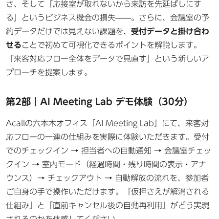
さ、そして「応接室が取れないから来訪を先延ばしにす
る」というビジネス機会の損失——。さらに、会議室の予
約データだけでは見えない課題を、
受付データと掛け合わ
せる
ことで初めて可視化できるポイントを解説します。
「来客対応フロー全体をデータで見直す」という新しいア
プローチを提案します。
第2部｜AI Meeting Lab デモ体験（30分）
Acallの六本木オフィス「AI Meeting Lab」にて、来客対
応フローの一連の仕組みを実際に体験いただきます。受付
でのチェックイン → 担当者への自動通知 → 会議室チェッ
クイン → 室内モード（経過時間・残り時間の表示・アナ
ウンス）→ チェックアウト → 自動解放の流れを、参加者
ご自身の手で操作いただけます。「仮押さえが解消される
仕組み」と「直前キャンセル後の自動再利用」がどう実現
されるのかを体感してください。