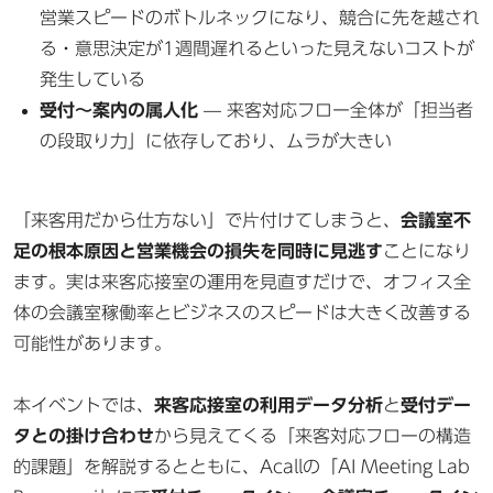
営業スピードのボトルネックになり、競合に先を越され
る・意思決定が1週間遅れるといった見えないコストが
発生している
受付〜案内の属人化
— 来客対応フロー全体が「担当者
の段取り力」に依存しており、ムラが大きい
「来客用だから仕方ない」で片付けてしまうと、
会議室不
足の根本原因と営業機会の損失を同時に見逃す
ことになり
ます。実は来客応接室の運用を見直すだけで、オフィス全
体の会議室稼働率とビジネスのスピードは大きく改善する
可能性があります。
本イベントでは、
来客応接室の利用データ分析
と
受付デー
タとの掛け合わせ
から見えてくる「来客対応フローの構造
的課題」を解説するとともに、Acallの「AI Meeting Lab