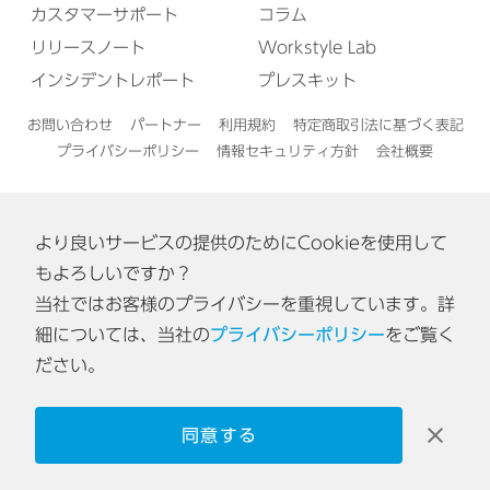
カスタマーサポート
コラム
リリースノート
Workstyle Lab
インシデントレポート
プレスキット
お問い合わせ
パートナー
利用規約
特定商取引法に基づく表記
プライバシーポリシー
情報セキュリティ方針
会社概要
より良いサービスの提供のためにCookieを使用して
English
もよろしいですか？
当社ではお客様のプライバシーを重視しています。詳
認証番号: ISA IS 0170
細については、当社の
プライバシーポリシー
をご覧く
[東京オフィス・神戸オフィス]
ださい。
同意する
© 2026 Acall Inc.