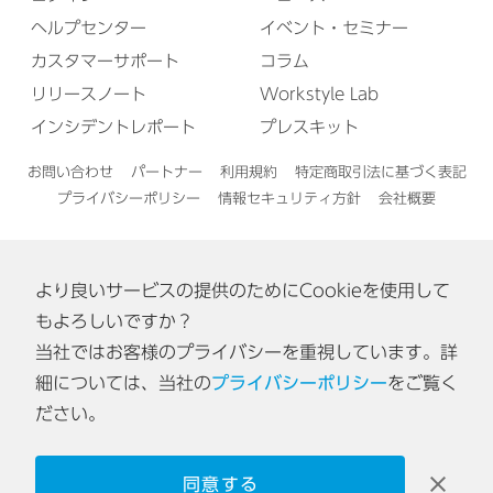
ヘルプセンター
イベント・セミナー
カスタマーサポート
コラム
リリースノート
Workstyle Lab
インシデントレポート
プレスキット
お問い合わせ
パートナー
利用規約
特定商取引法に基づく表記
プライバシーポリシー
情報セキュリティ方針
会社概要
より良いサービスの提供のためにCookieを使用して
English
もよろしいですか？
当社ではお客様のプライバシーを重視しています。詳
認証番号: ISA IS 0170
細については、当社の
プライバシーポリシー
をご覧く
[東京オフィス・神戸オフィス]
ださい。
同意する